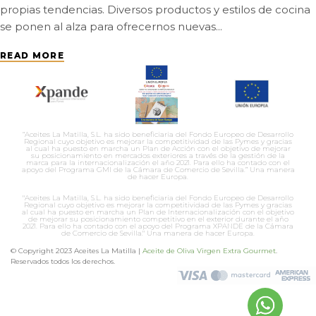
propias tendencias. Diversos productos y estilos de cocina
se ponen al alza para ofrecernos nuevas...
READ MORE
“Aceites La Matilla, S.L. ha sido beneficiaria del Fondo Europeo de Desarrollo
Regional cuyo objetivo es mejorar la competitividad de las Pymes y gracias
al cual ha puesto en marcha un Plan de Acción con el objetivo de mejorar
su posicionamiento en mercados exteriores a través de la gestión de la
marca para la internacionalización el año 2021. Para ello ha contado con el
apoyo del Programa GMI de la Cámara de Comercio de Sevilla.” Una manera
de hacer Europa.
"Aceites La Matilla, S.L. ha sido beneficiaria del Fondo Europeo de Desarrollo
Regional cuyo objetivo es mejorar la competitividad de las Pymes y gracias
al cual ha puesto en marcha un Plan de Internacionalización con el objetivo
de mejorar su posicionamiento competitivo en el exterior durante el año
2021. Para ello ha contado con el apoyo del Programa XPANDE de la Cámara
de Comercio de Sevilla." Una manera de hacer Europa.
© Copyright 2023 Aceites La Matilla |
Aceite de Oliva Virgen Extra Gourmet
.
Reservados todos los derechos.