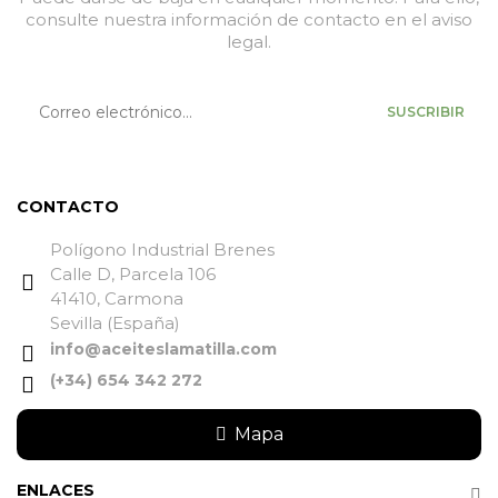
consulte nuestra información de contacto en el aviso
legal.
SUSCRIBIR
CONTACTO
Polígono Industrial Brenes
Calle D, Parcela 106
41410, Carmona
Sevilla (España)
info@aceiteslamatilla.com
(+34) 654 342 272
Mapa
ENLACES