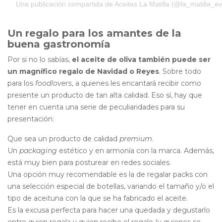
Una publicación compartida de Aceites La Matilla (@la_matilla_e
Un regalo para los amantes de la
buena gastronomía
Por si no lo sabías,
el aceite de oliva también puede ser
un magnífico regalo de Navidad o Reyes
. Sobre todo
para los
foodlovers
, a quienes les encantará recibir como
presente un producto de tan alta calidad. Eso sí, hay que
tener en cuenta una serie de peculiaridades para su
presentación:
Que sea un producto de calidad
premium
.
Un
packaging
estético y en armonía con la marca. Además,
está muy bien para posturear en redes sociales.
Una opción muy recomendable es la de regalar packs con
una selección especial de botellas, variando el tamaño y/o el
tipo de aceituna con la que se ha fabricado el aceite.
Es la excusa perfecta para hacer una quedada y degustarlo
entre quien regala y quien recibe el regalo (y quienes se