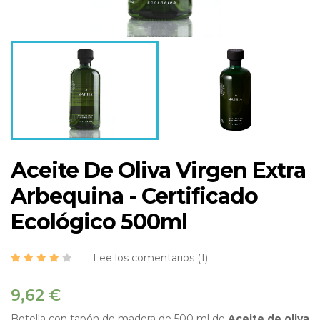
Aceite De Oliva Virgen Extra
Arbequina - Certificado
Ecológico 500ml
Lee los comentarios (
1
)
9,62 €
Botella con tapón de madera de 500 ml de
Aceite de oliva