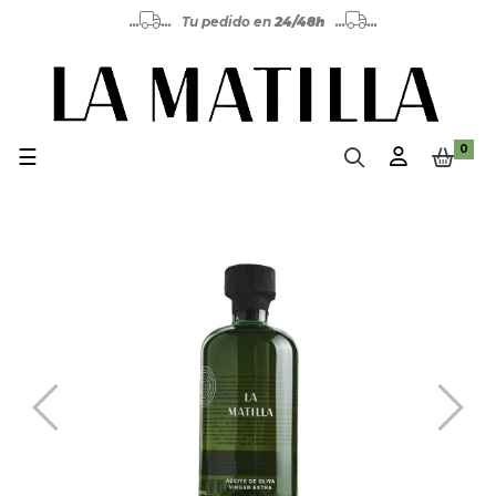
...
... Tu pedido en
24/48h
...
...
0
Navegación de palanca
☰