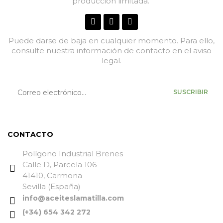
producción limitada.
Puede darse de baja en cualquier momento. Para ello,
consulte nuestra información de contacto en el aviso
legal.
SUSCRIBIR
CONTACTO
Polígono Industrial Brenes
Calle D, Parcela 106
41410, Carmona
Sevilla (España)
info@aceiteslamatilla.com
(+34) 654 342 272