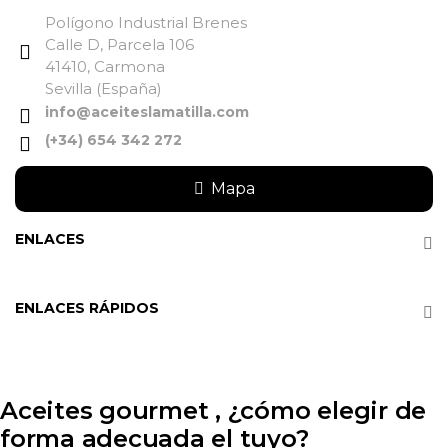
Polígono Industrial Brenes
Calle D, Parcela 106
41410, Carmona
Sevilla (España)
info@aceiteslamatilla.com
(+34) 654 342 272
Mapa
ENLACES
ENLACES RÁPIDOS
Aceites gourmet , ¿cómo elegir de
forma adecuada el tuyo?