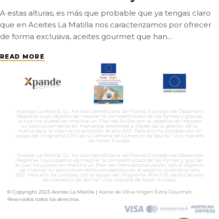
A estas alturas, es más que probable que ya tengas claro
que en Aceites La Matilla nos caracterizamos por ofrecer
de forma exclusiva, aceites gourmet que han...
READ MORE
“Aceites La Matilla, S.L. ha sido beneficiaria del Fondo Europeo de Desarrollo
Regional cuyo objetivo es mejorar la competitividad de las Pymes y gracias
al cual ha puesto en marcha un Plan de Acción con el objetivo de mejorar
su posicionamiento en mercados exteriores a través de la gestión de la
marca para la internacionalización el año 2021. Para ello ha contado con el
apoyo del Programa GMI de la Cámara de Comercio de Sevilla.” Una manera
de hacer Europa.
"Aceites La Matilla, S.L. ha sido beneficiaria del Fondo Europeo de Desarrollo
Regional cuyo objetivo es mejorar la competitividad de las Pymes y gracias
al cual ha puesto en marcha un Plan de Internacionalización con el objetivo
de mejorar su posicionamiento competitivo en el exterior durante el año
2021. Para ello ha contado con el apoyo del Programa XPANDE de la Cámara
de Comercio de Sevilla." Una manera de hacer Europa.
© Copyright 2023 Aceites La Matilla |
Aceite de Oliva Virgen Extra Gourmet
.
Reservados todos los derechos.